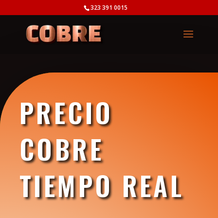
323 391 0015
PRECIO
COBRE
TIEMPO REAL
Precio Cobre Tiempo Real Reciclado al Mejor Precio
Compramos toda clase de Cobre al por Mayor y por kilos Aquí encontraras los Mejores Precios de Bogotá