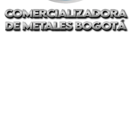
Cobre
Compramos Toda Clase de Bronce Reciclado
⚖️ Básculas Certificadas y Calibradas
La transparencia es fundamental. Todas nuestras transacciones se
realizan utilizando básculas certificadas y regularmente calibradas.
Puedes tener la total seguridad de que recibirás el peso exacto y el
pago justo por tu material. ¡Sin trucos, solo honestidad!