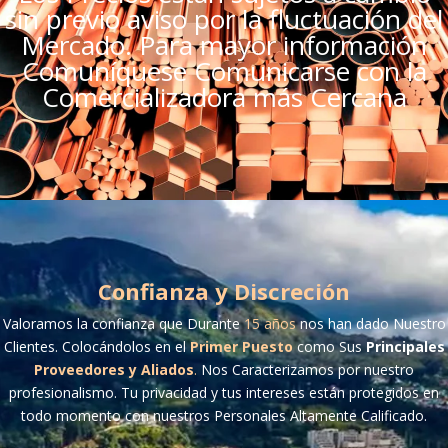
sin previo aviso por la fluctuación del
Mercado. Para mayor información
Comuníquese Comunicarse con la
Comercializadora más Cercana
Confianza y Discreción
Valoramos la confianza que Durante
15 años
nos han dado Nuestro
Clientes. Colocándolos en el
Primer Puesto
como Sus
Principales
Proveedores y Aliados
.
Nos Caracterizamos por nuestro
profesionalismo. Tu privacidad y tus intereses están protegidos en
todo momento con nuestros Personales Altamente Calificado.