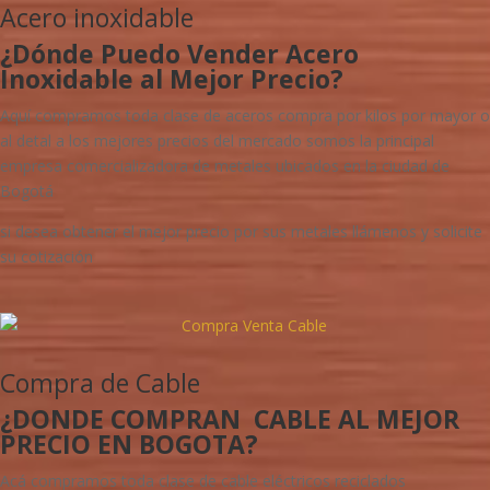
Acero inoxidable
¿Dónde Puedo Vender Acero
Inoxidable al Mejor Precio?
Aquí compramos toda clase de aceros compra por kilos por mayor o
al detal a los mejores precios del mercado somos la principal
empresa comercializadora de metales ubicados en la ciudad de
Bogotá
si desea obtener el mejor precio por sus metales llámenos y solicite
su cotización
Compra de Cable
¿DONDE COMPRAN CABLE AL MEJOR
PRECIO EN BOGOTA?
Acá compramos toda clase de cable eléctricos reciclados