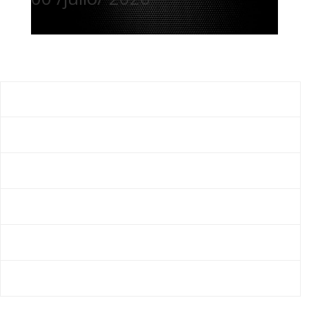
🥈 Compramos Toda clase de Aleaciones de Cobre
COBRE #1
$35.800
COBRE #2
$34.000
COBRE QUEMADO
$33.800
CABLE PARA PROCESAR
$7.000
RADIADOR DE COBRE
$22.200
RADIADOR MIXTO
$17.600