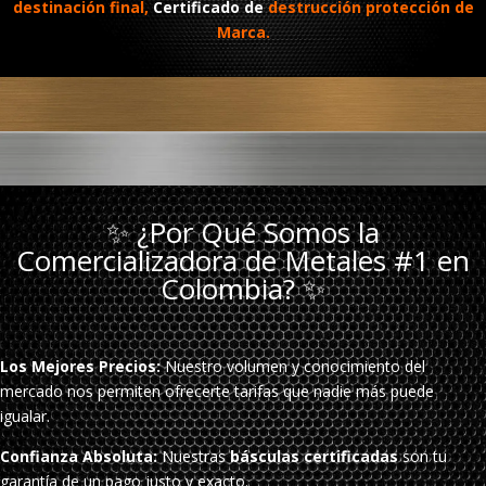
destinación final,
Certificado de
destrucción protección de
Marca.
✨ ¿Por Qué Somos la
Comercializadora de Metales #1 en
Colombia? ✨
Los Mejores Precios:
Nuestro volumen y conocimiento del
mercado nos permiten ofrecerte tarifas que nadie más puede
igualar.
Confianza Absoluta:
Nuestras
básculas certificadas
son tu
garantía de un pago justo y exacto.